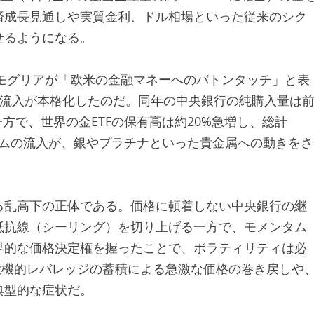
済成長見通しや実質金利、ドル相場といった従来のシク
せるようになる。
。モグリアが「欧米の金融マネーへのバトンタッチ」と表
金流入が本格化したのだ。同年の中央銀行の純購入量は
一方で、世界の金ETFの保有高は約20%急増し、総計
ンタムの流入が、銀やプラチナといった貴金属への動きをさ
る乱高下の正体である。価格に頓着しない中央銀行の継
抵抗線（シーリング）を切り上げる一方で、モメンタム
界的な価格決定権を握ったことで、ボラティリティは必
た投機的レバレッジの蓄積による急激な価格の巻き戻しや
典型的な症状だ。