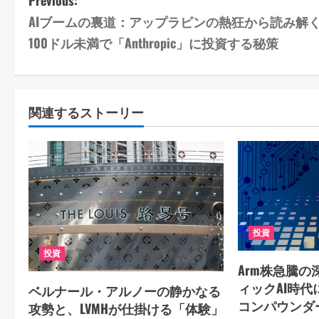
P
Previous:
AIブームの裏道：アップラビンの熱狂から読み解
o
100ドル未満で「Anthropic」に投資する秘策
s
t
関連するストーリー
n
a
v
i
g
投資
投資
a
Arm株急騰
ィックAI時代
ベルナール・アルノーの静かなる
t
コンパウンダ
攻勢と、LVMHが仕掛ける「体験」