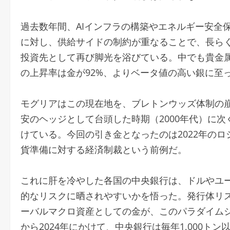
過去数年間、AIインフラの構築やエネルギー安全
に対し、供給サイドの制約が重なることで、長ら
投資先として再び脚光を浴びている。中でも貴金属
の上昇率は金が92%、よりベータ値の高い銀に至っ
モグリアはこの現在地を、ブレトンウッズ体制の崩壊
安のヘッジとして台頭した時期（2000年代）に次
けている。今回の引き金となったのは2022年の
貨準備に対する経済制裁という前例だ。
これに肝を冷やした各国の中央銀行は、ドルやユ
的なリスクに晒されやすいかを悟った。発行体リ
ーバルマクロ資産としての金が、このパラダイムシ
から2024年にかけて、中央銀行は毎年1,000ト