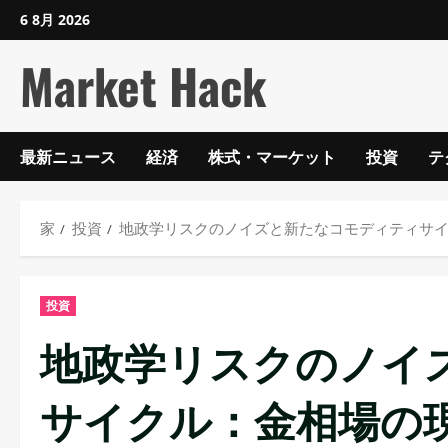
コ
6 8月 2026
ン
Market Hack
テ
ン
ツ
に
最新ニュース
経済
株式・マーケット
投資
テ
ス
キ
ッ
家
投資
地政学リスクのノイズと新たなコモディティサ
プ
し
投資
ま
す
地政学リスクのノイ
サイクル：金相場の