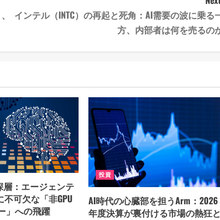
Next
く、
インテル（INTC）の再起と死角：AI需要の波に乗る
方、内部者は何を売るの
投資
の深層：エージェンテ
に不可欠な「非GPU
AI時代の心臓部を担うArm：2026
ー」への飛躍
年度決算が裏付ける市場の熱狂