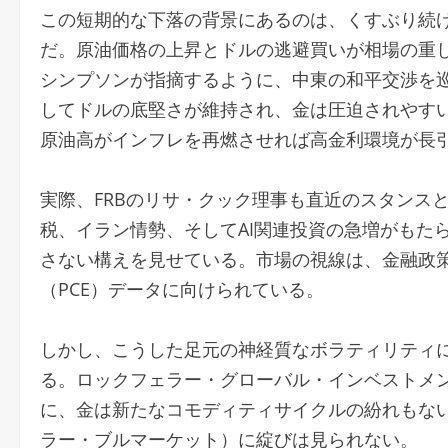
この短期的な下落の背景にあるのは、くすぶり続
だ。原油価格の上昇とドルの逃避買いが相場の重しと
シンプソンが指摘するように、中東の和平交渉を
してドルの底堅さが維持され、金は圧迫されやす
原油高がインフレを再燃させれば高金利環境が長
実際、FRBのリサ・クック理事も直近のスタンス
税、イラン情勢、そしてAI関連投資の急増がもた
さない構えを見せている。市場の視線は、金融政
（PCE）データに向けられている。
しかし、こうした足元の神経質なボラティリティ
る。ロックフェラー・グローバル・インベストメ
に、金は新たなコモディティサイクルの紛れもな
ラー・ブルマーケット）に綻びは見られない。