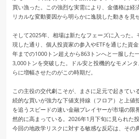
買い漁った。この強烈な実需により、金価格は経
リカルな変動要因から明らかに逸脱した動きを見
そして2025年、相場は新たなフェーズに入った
現した通り、個人投資家の参入やETFを通じた資
年までの1000トン超えから863トンへと一服した
3,000トンを突破した。ドル安と投機的なモメ
らに増幅させたのがこの時期だ。
この主役の交代劇こそが、まさに足元で起きてい
続的な買いが強力な下値支持線（フロア）と上値
を追うスピードの速い金融プレイヤーが市場の限
然的に高まっている。2026年1月下旬に見られ
今回の地政学リスクに対する敏感な反応は、その