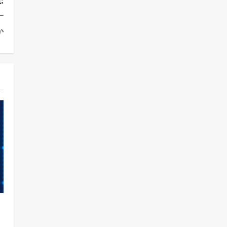
:
一
か
と