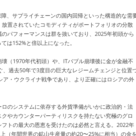
保障、サプライチェーンの国内回帰といった構造的な需
く放置されていたコモディティがポートフォリオの分散
のパフォーマンスは群を抜いており、2025年初頭から
ては152%と倍以上になった。
（1970年代初頭）や、ITバブル崩壊後に金が金融不
ぐ、過去50年で3度目の巨大なレジームチェンジと位置
ロシア・ウクライナ戦争であり、より正確にはロシアの外
ーロのシステムに依存する外貨準備がいかに政治的・法
スクやカウンターパーティリスクを持たない究極のグロ
フトの最大の恩恵を受けたのは必然と言える。2022年
ン以上（年間世界の鉱山生産量の約20〜25%に相当）の金