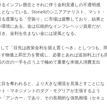
けるインフレ懸念とそれに伴う金利見通しの不透明感
なっている。StoneXのシニアアナリスト、マット・
巡る度重なる「空振り」に市場は疲弊しており、結果と
い環境にある。金は伝統的なインフレヘッジ資産だが、
引き、金利を生まない金には逆風となる。
として「目先は政策金利を据え置くべき」としつつも、
らす物価上昇圧力を警戒し、必要とあれば追加利上げも
策の次の一手を占う上で極めて重要な米個人消費支出
に目を奪われると、より大きな潮流を見落とすことにな
ント・マネジメントのダグ・モグリアが主張するよう
い「アンカー」であり、その長期的な強気相場（セキュ