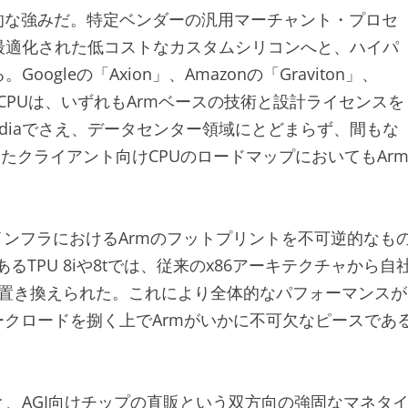
的な強みだ。特定ベンダーの汎用マーチャント・プロセ
最適化された低コストなカスタムシリコンへと、ハイパ
leの「Axion」、Amazonの「Graviton」、
スタムCPUは、いずれもArmベースの技術と設計ライセンスを
diaでさえ、データセンター領域にとどまらず、間もな
といったクライアント向けCPUのロードマップにおいてもAr
インフラにおけるArmのフットプリントを不可逆的なも
るTPU 8iや8tでは、従来のx86アーキテクチャから自
環境が置き換えられた。これにより全体的なパフォーマンスが
ークロードを捌く上でArmがいかに不可欠なピースであ
、AGI向けチップの直販という双方向の強固なマネタ