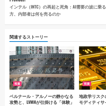
P
インテル（INTC）の再起と死角：AI需要の波に乗
o
方、内部者は何を売るのか
s
t
関連するストーリー
n
a
v
i
g
投資
投資
a
ベルナール・アルノーの静かなる
地政学リスク
t
攻勢と、LVMHが仕掛ける「体験」
モディティサ