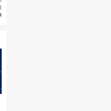
仕
換
と