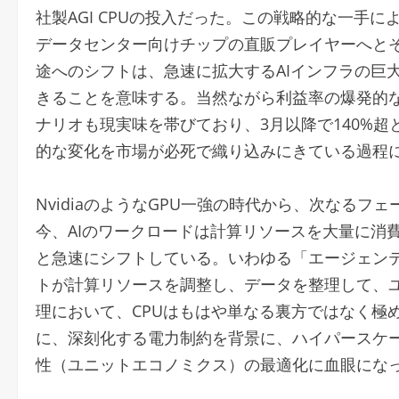
社製AGI CPUの投入だった。この戦略的な一手
データセンター向けチップの直販プレイヤーへと
途へのシフトは、急速に拡大するAIインフラの巨
きることを意味する。当然ながら利益率の爆発的
ナリオも現実味を帯びており、3月以降で140%
的な変化を市場が必死で織り込みにきている過程
NvidiaのようなGPU一強の時代から、次なるフ
今、AIのワークロードは計算リソースを大量に消
と急速にシフトしている。いわゆる「エージェンテ
トが計算リソースを調整し、データを整理して、
理において、CPUはもはや単なる裏方ではなく極
に、深刻化する電力制約を背景に、ハイパースケ
性（ユニットエコノミクス）の最適化に血眼にな