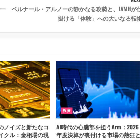
る一
ベルナール・アルノーの静かなる攻勢と、LVMHが
掛ける「体験」への大いなる転
投資
のノイズと新たなコ
AI時代の心臓部を担うArm：2026
イクル：金相場の現
年度決算が裏付ける市場の熱狂