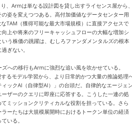
により、Armは単なる設計図を貸し出すライセンス屋から
その姿を変えつつある。高付加価値なデータセンター用
大なTAM（獲得可能な最大市場規模）に直接アクセスで
な向上や将来のフリーキャッシュフローの大幅な増加シ
超という株価の跳躍は、むしろファンダメンタルズの根本
に過ぎない。
ェーズへの移行もArmに強烈な追い風を吹かせている。
費するモデル学習から、より日常的かつ大量の推論処理
ィックAI（自律型AI）」の台頭だ。自律的なエージェ
ユーザーのクエリに即座に応答する。こうした一連の処
めてミッションクリティカルな役割を担っている。さら
ーラーたちは大規模展開時におけるトークン単位の経済
っている。