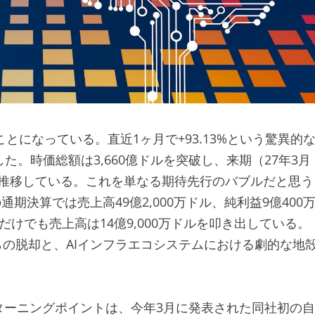
じいことになっている。直近1ヶ月で+93.13%という驚異的
した。時価総額は3,660億ドルを突破し、来期（27年3月
準で推移している。これを単なる期待先行のバブルだと思う
期決算では売上高49億2,000万ドル、純利益9億400
けでも売上高は14億9,000万ドルを叩き出している。
らの脱却と、AIインフラエコシステムにおける劇的な地
ターニングポイントは、今年3月に発表された同社初の自