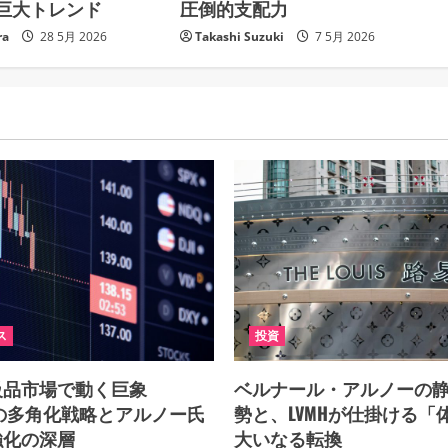
巨大トレンド
圧倒的支配力
ra
28 5月 2026
Takashi Suzuki
7 5月 2026
ス
投資
級品市場で動く巨象
ベルナール・アルノーの
Hの多角化戦略とアルノー氏
勢と、LVMHが仕掛ける「
強化の深層
大いなる転換