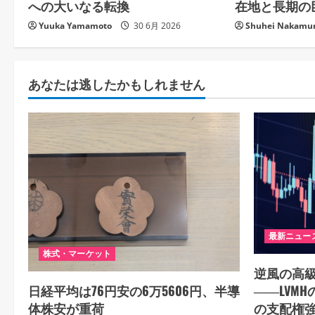
i
への大いなる転換
在地と長期の
Yuuka Yamamoto
30 6月 2026
Shuhei Nakamu
o
n
あなたは逃したかもしれません
最新ニュー
株式・マーケット
逆風の高
――LVM
日経平均は76円安の6万5606円、半導
の支配権
体株安が重荷