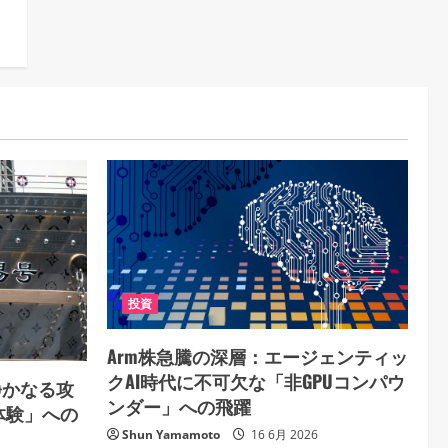
投資
Arm株急騰の深層：エージェンティッ
クAI時代に不可欠な「非GPUコンパウ
静かなる攻
ンダー」への飛躍
体験」への
Shun Yamamoto
16 6月 2026