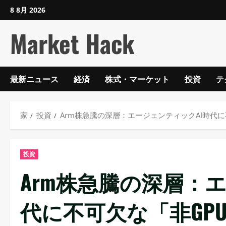
コ
8 8月 2026
ン
Market Hack
テ
ン
ツ
に
最新ニュース
経済
株式・マーケット
投資
テ
ス
キ
ッ
家
投資
Arm株急騰の深層：エージェンティックAI時代
プ
し
投資
ま
す
Arm株急騰の深層：
代に不可欠な「非GP