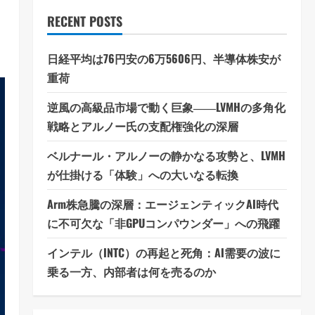
RECENT POSTS
日経平均は76円安の6万5606円、半導体株安が
重荷
逆風の高級品市場で動く巨象――LVMHの多角化
戦略とアルノー氏の支配権強化の深層
ベルナール・アルノーの静かなる攻勢と、LVMH
が仕掛ける「体験」への大いなる転換
Arm株急騰の深層：エージェンティックAI時代
に不可欠な「非GPUコンパウンダー」への飛躍
インテル（INTC）の再起と死角：AI需要の波に
乗る一方、内部者は何を売るのか