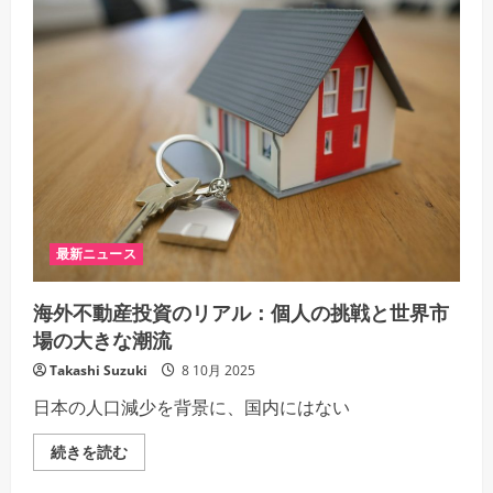
半
の
期
境
決
界
算、
線
増
の
収
詳
減
細
益
を
も
ご
株
覧
価
く
下
だ
落
さ
マ
い
ス
ク
CEO、
最新ニュース
EV
需
要
海外不動産投資のリアル：個人の挑戦と世界市
の
言
場の大きな潮流
及
避
け
Takashi Suzuki
8 10月 2025
未
来
日本の人口減少を背景に、国内にはない
構
想
を
海
続きを読む
強
外
調
不