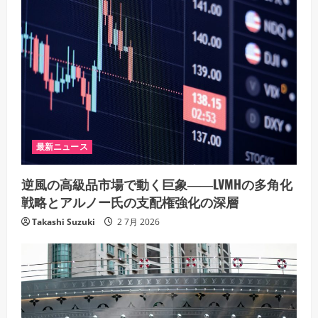
最新ニュース
逆風の高級品市場で動く巨象――LVMHの多角化
戦略とアルノー氏の支配権強化の深層
Takashi Suzuki
2 7月 2026