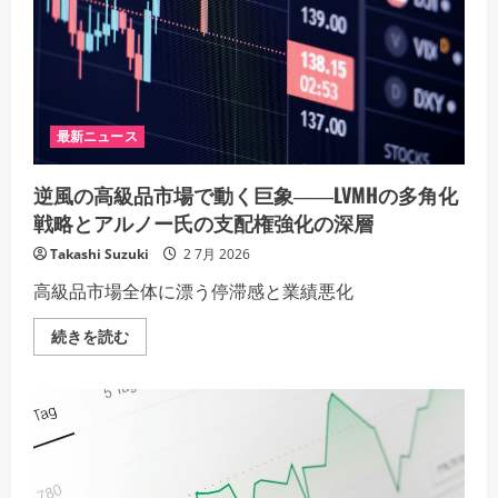
最新ニュース
逆風の高級品市場で動く巨象――LVMHの多角化
戦略とアルノー氏の支配権強化の深層
Takashi Suzuki
2 7月 2026
高級品市場全体に漂う停滞感と業績悪化
逆
続きを読む
風
の
高
級
品
市
場
で
動
く