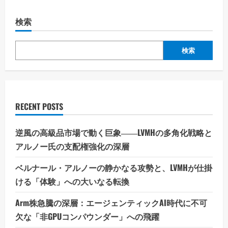
の
動
詳
産
細
投
検索
を
資
ご
の
覧
リ
く
ア
だ
検索
ル：
さ
個
い
人
の
挑
戦
と
世
RECENT POSTS
界
市
場
の
逆風の高級品市場で動く巨象――LVMHの多角化戦略と
大
き
アルノー氏の支配権強化の深層
な
潮
流
ベルナール・アルノーの静かなる攻勢と、LVMHが仕掛
の
ける「体験」への大いなる転換
詳
細
を
Arm株急騰の深層：エージェンティックAI時代に不可
ご
覧
欠な「非GPUコンパウンダー」への飛躍
く
だ