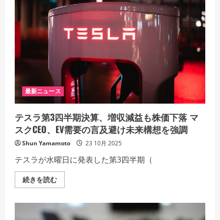
謝
く
祭
だ
に
さ
反
い
発
も
「強
気
へ
の
罠」
か？
ト
ム・
最新ニュース
リ
ー
氏
テスラ第3四半期決算、増収減益も株価下落 マ
が
予
スクCEO、EV需要の言及避け未来構想を強調
測
下
Shun Yamamoto
23 10月 2025
方
修
テスラが水曜日に発表した第3四半期（
正、
ETF
投
テ
続きを読む
資
ス
家
ラ
は
第
含
3
み
四
損