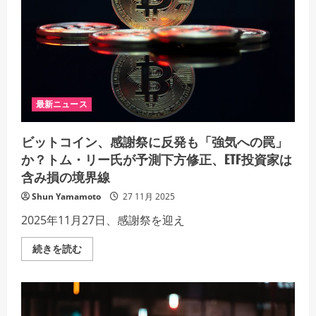
場
さ
事
い
業
を
拡
大
へ：
イ
ン
サ
イ
最新ニュース
ダ
ー
リ
ビットコイン、感謝祭に反発も「強気への罠」
ス
ク
か？トム・リー氏が予測下方修正、ETF投資家は
懸
念
含み損の境界線
で
一
Shun Yamamoto
27 11月 2025
部
契
2025年11月27日、感謝祭を迎え
約
は
制
ビ
続きを読む
限
ッ
の
ト
詳
コ
細
イ
を
ン、
ご
感
覧