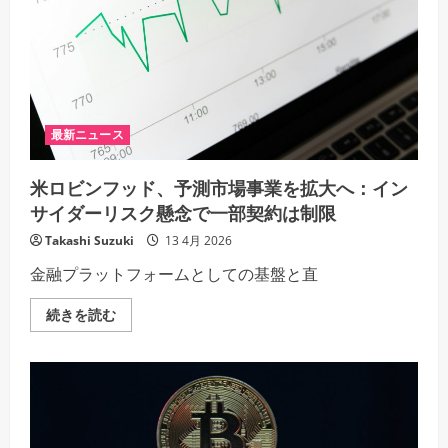
巨
象
――LVMH
の
多
角
化
戦
略
と
最新ニュース
ア
ル
ノ
米ロビンフッド、予測市場事業を拡大へ：イン
ー
氏
サイダーリスク懸念で一部契約は制限
の
支
Takashi Suzuki
13 4月 2026
配
権
金融プラットフォームとしての基盤と直
強
化
の
米
続きを読む
深
ロ
層
ビ
の
ン
詳
フ
細
ッ
を
ド、
ご
予
覧
測
く
市
だ