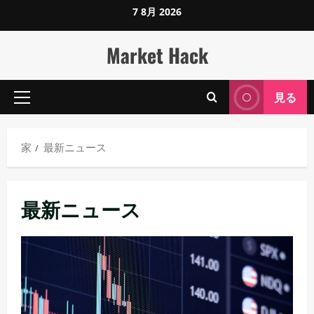
コ
7 8月 2026
ン
テ
Market Hack
ン
ツ
見る
に
プ
ス
ラ
イ
キ
家
最新ニュース
マ
ッ
リ
プ
メ
し
最新ニュース
ニ
ま
ュ
す
ー