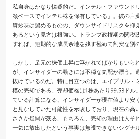
私自身はかなり懐疑的だ。インテル・ファウンドリ
頼ベースでインテル株を保有している」。彼の言
資妙味は認めるものの、ダウンサイドリスクを抑え
あるという見方は根強い。トランプ政権期の関税
すれば、短期的な成長余地を残す極めて割安な別の
しかし、足元の株価上昇に浮かれてばかりもいられ
が、インサイダーの動きには不穏な気配が漂う。過
抜けているのだ。特に目立つのは、エイプリル・ミラー・ボイ
模の売却である。売却価格は1株あたり99.53ド
ている計算になる。インサイダーが現在値より安
と見なしていた可能性を示唆しており、現在の高
ささか疑問が残る。もちろん、売却の理由は人それ
一気に放出したという事実は無視できないシグナ