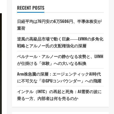
RECENT POSTS
日経平均は76円安の6万5606円、半導体株安が
重荷
逆風の高級品市場で動く巨象――LVMHの多角化
戦略とアルノー氏の支配権強化の深層
ベルナール・アルノーの静かなる攻勢と、LVMH
が仕掛ける「体験」への大いなる転換
Arm株急騰の深層：エージェンティックAI時代
に不可欠な「非GPUコンパウンダー」への飛躍
インテル（INTC）の再起と死角：AI需要の波に
乗る一方、内部者は何を売るのか