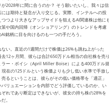
が2028年に間に合うのか？ そう願いたいし、我々は信
葉には期待と疑念が入り交じる。実際、インテルへの投
つつより大きなアップサイドを狙えるAI関連株は他に
政策や国内回帰（オンショアリング）のトレンドを考慮
AI銘柄に目を向けるのも一つの手だろう。
ない。直近の1週間だけで株価は26%も跳ね上がった
去12ヶ月間、彼らは合計650万ドル相当の自社株を売
シ（April Miller Boise）による400万ドル
ル。現在の125ドルという株価よりも少し低い水準で手放
く売るということは、彼らがその低い価格帯を「適正」
いバリュエーションを内部でどう評価しているのか、い
ぞれであり断定はできないが、彼女の持ち株の28%を
ルだ。