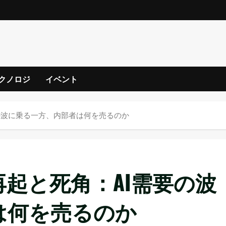
クノロジ
イベント
要の波に乗る一方、内部者は何を売るのか
再起と死角：AI需要の波
は何を売るのか