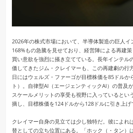
2026年の株式市場において、半導体製造の巨人イン
168%もの急騰を見せており、経営陣による再建
買い意欲を強烈に掻き立てている。長年インテルのCE
価してきたジム・クレイマーも、この再建劇の行方
日にはウェルズ・ファーゴが目標株価を85ドルか
ト）。自律型AI（エージェンティックAI）の普及
スケールメリットの享受も視野に入っているという
摘し、目標株価を124ドルから128ドルに引き上
クレイマー自身の見立ては少し独特だ。彼によれば
替としての立ち位置にある。「ホック（・タン）は