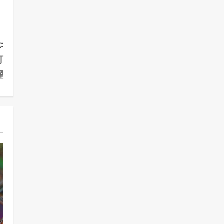
:
可
躍