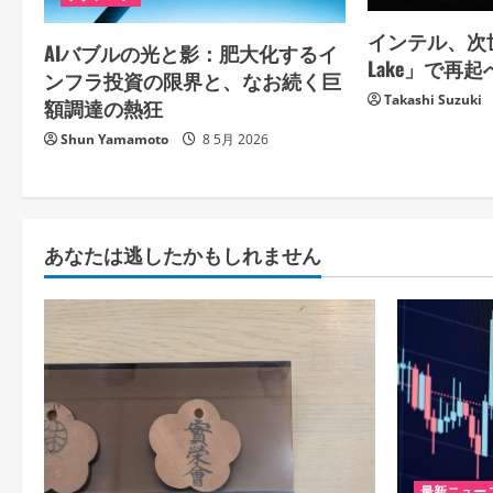
a
インテル、次世
AIバブルの光と影：肥大化するイ
t
Lake」で再
ンフラ投資の限界と、なお続く巨
Takashi Suzuki
i
額調達の熱狂
Shun Yamamoto
8 5月 2026
o
n
あなたは逃したかもしれません
最新ニュー