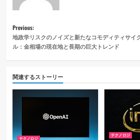
P
Previous:
地政学リスクのノイズと新たなコモディティサイ
o
ル：金相場の現在地と長期の巨大トレンド
s
t
関連するストーリー
n
a
v
i
g
テクノロジ
テクノロジ