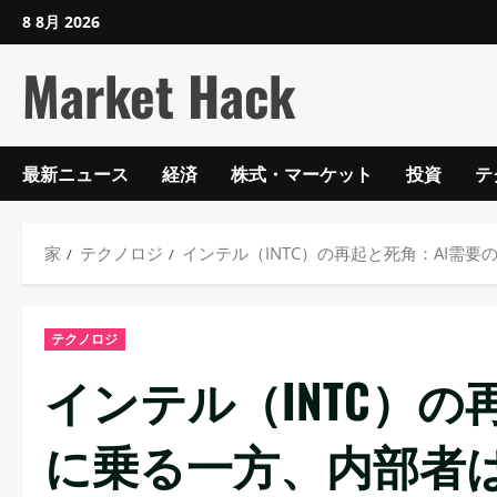
コ
8 8月 2026
ン
Market Hack
テ
ン
ツ
に
最新ニュース
経済
株式・マーケット
投資
テ
ス
キ
ッ
家
テクノロジ
インテル（INTC）の再起と死角：AI需
プ
し
テクノロジ
ま
す
インテル（INTC）の
に乗る一方、内部者