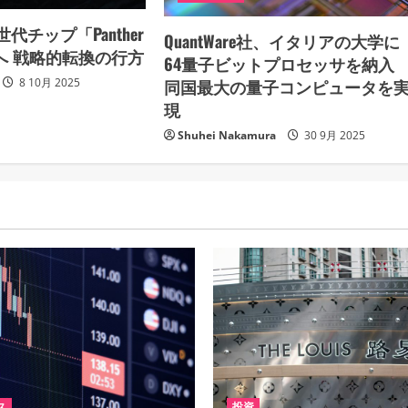
代チップ「Panther
QuantWare社、イタリアの大学に
起へ 戦略的転換の行方
64量子ビットプロセッサを納入
同国最大の量子コンピュータを
8 10月 2025
現
Shuhei Nakamura
30 9月 2025
ス
投資