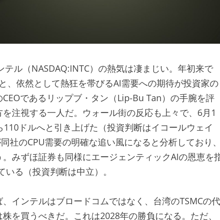
テル（NASDAQ:INTC）の熱気は凄まじい。年初来で
策と、依然として熱狂を帯びるAI需要への期待が投資家の
Oであるリップブ・タン（Lip-Bu Tan）の手腕を評
を注視する一人だ。ウォール街の反応も上々で、6月1
ら110ドルへと引き上げた（投資判断はイコールウェイ
が同社のCPU需要の明確な追い風になると分析しており
。みずほ証券も同様にエージェンティックAIの恩恵を
げている（投資判断は中立）。
、インテルはブロードコムではなく、台湾のTSMCの
株を買うべきだ。これは2028年の勝負になる。ただ、